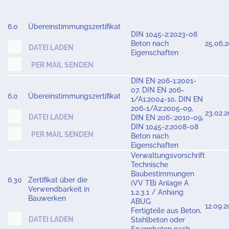
6.0
Übereinstimmungszertifikat
DIN 1045-2:2023-08
Beton nach
25.06.
DATEI LADEN
Eigenschaften
PER MAIL SENDEN
DIN EN 206-1:2001-
07, DIN EN 206-
6.0
Übereinstimmungszertifikat
1/A1:2004-10, DIN EN
206-1/A2:2005-09,
23.02.2
DATEI LADEN
DIN EN 206-:2010-09,
DIN 1045-2:2008-08
PER MAIL SENDEN
Beton nach
Eigenschaften
Verwaltungsvorschrift
Technische
Baubestimmungen
6.30
Zertifikat über die
(VV TB) Anlage A
Verwendbarkeit in
1.2.3.1 / Anhang
Bauwerken
ABUG
12.09.2
Fertigteile aus Beton,
DATEI LADEN
Stahlbeton oder