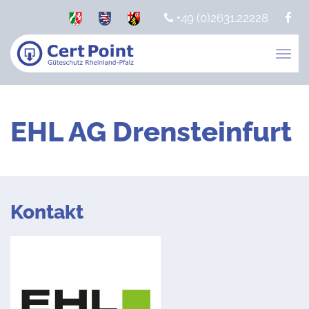
+49 (0)2631.22228
Togg
navig
EHL AG Drensteinfurt
Kontakt