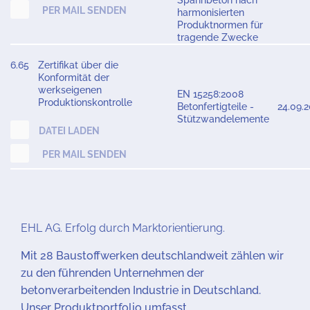
Spannbeton nach
PER MAIL SENDEN
harmonisierten
Produktnormen für
tragende Zwecke
6.65
Zertifikat über die
Konformität der
werkseigenen
EN 15258:2008
Produktionskontrolle
Betonfertigteile -
24.09.
Stützwandelemente
DATEI LADEN
PER MAIL SENDEN
EHL AG. Erfolg durch Marktorientierung.
Mit 28 Baustoffwerken deutschlandweit zählen wir
zu den führenden Unternehmen der
betonverarbeitenden Industrie in Deutschland.
Unser Produktportfolio umfasst